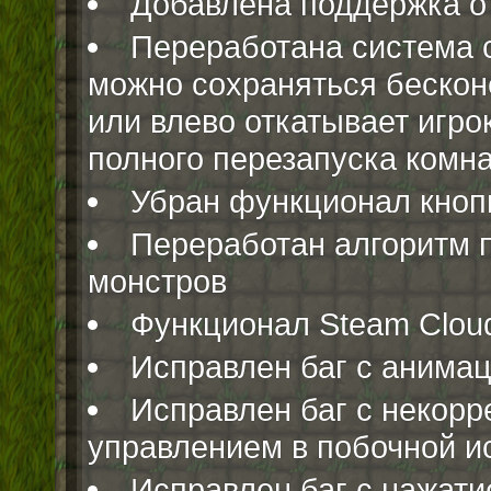
Добавлена поддержка о
Переработана система с
можно сохраняться бескон
или влево откатывает игро
полного перезапуска комн
Убран функционал кнопк
Переработан алгоритм п
монстров
Функционал Steam Cloud
Исправлен баг с анима
Исправлен баг с некор
управлением в побочной и
Исправлен баг с нажати