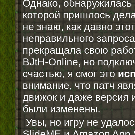
Однако, обнаружилась 
которой пришлось делат
не знаю, как давно это
неправильного запроса 
прекращала свою работ
BJtH-Online, но подклю
счастью, я смог это
ис
внимание, что патч яв
движок и даже версия 
были изменены.
Увы, но игру не удало
SlideME и Amazon App S