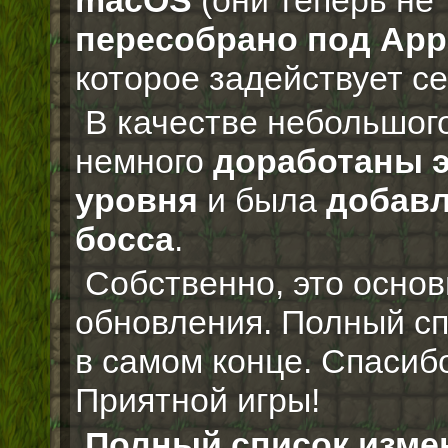
macOS
(они теперь не
пересобрано под Appl
которое задействует се
В качестве небольшог
немного
доработаны 
уровня
и была
добавл
босса
.
Собственно, это осно
обновления. Полный сп
в самом конце. Спасиб
Приятной игры!
Полный список изме