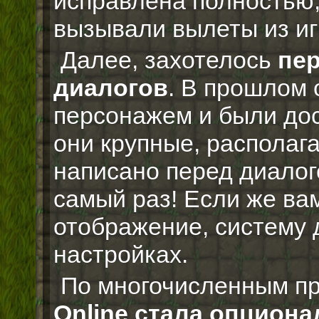
исправлена полностью
вызывали вылеты из иг
Далее, захотелось
пер
диалогов
. В прошлом
персонажем и были до
они крупные, располаг
написано перед диалог
самый раз! Если же ва
отображение, систему 
настройках.
По многочисленным п
Online стала опцион