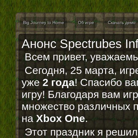
Big Journey to Home
Об игре
Скачать демо
Анонс Spectrubes Inf
Всем привет, уважаем
Сегодня, 25 марта, иг
уже
2 года
! Спасибо в
игру! Благодаря вам и
множество различных п
на
Xbox One
.
Этот праздник я реши