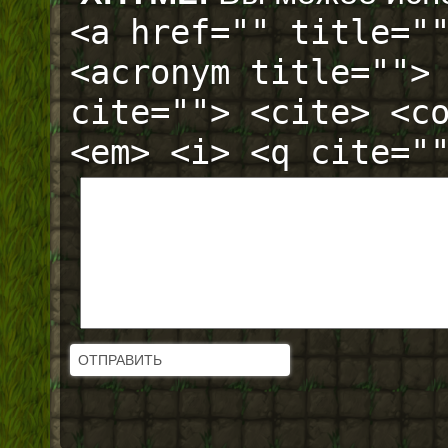
<a href="" title="
<acronym title="">
cite=""> <cite> <c
<em> <i> <q cite="