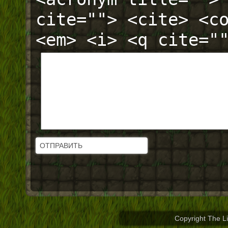
cite=""> <cite> <c
<em> <i> <q cite="
Copyright The L