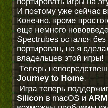
портировать игры на э
И поэтому уже сейчас 
Конечно, кроме простог
еще немного нововвед
Spectrubes остался без
портирован, но я сдела
владельцев этой игры!
Теперь непосредствен
Journey to Home
.
Игра теперь поддержи
Silicon
в macOS и
ARM
возможны проблемы из-з