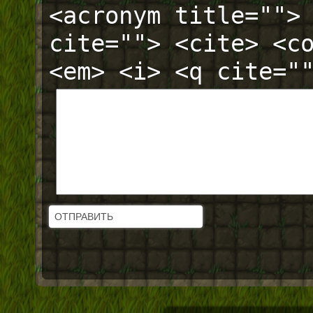
<acronym title="">
cite=""> <cite> <c
<em> <i> <q cite="